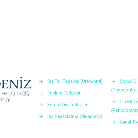
→
Diş Teli Tedavisi (Ortodonti)
→
Çocuk Di
(Pedodonti)
→
Implant Tedavisi
→
Diş Eti T
→
Estetik Diş Tedavileri
(Periodontolo
→
Diş Beyazlatma (Bleaching)
→
Kanal Te