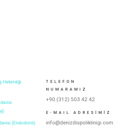
ş Hekimliği
TELEFON
NUMARAMIZ
+90 (312) 503 42 42
edavisi
ji)
E-MAIL ADRESİMİZ
info@denizdispoliklinigi.com
davisi (Endodonti)