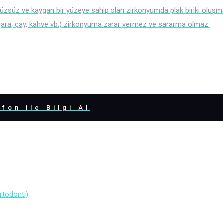
üzsüz ve kaygan bir yüzeye sahip olan zirkonyumda plak biriki oluşma
gara, çay, kahve vb.) zirkonyuma zarar vermez ve sararma olmaz.
fon ile Bilgi Al
Ortodonti)