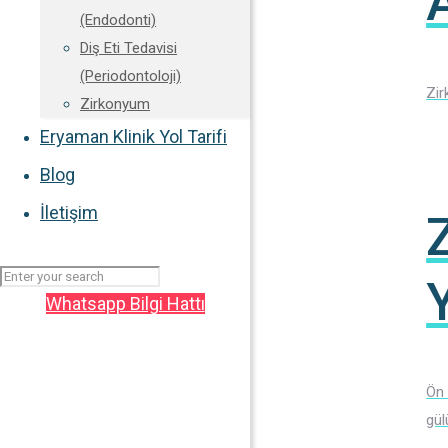
A
(Endodonti)
Diş Eti Tedavisi
(Periodontoloji)
Zir
Zirkonyum
Eryaman Klinik Yol Tarifi
Blog
İletişim
Y
Whatsapp Bilgi Hattı
Ön 
gül