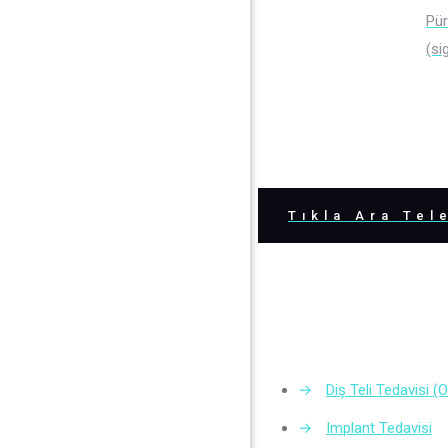
Pür
(si
Tıkla Ara Tele
→
Diş Teli Tedavisi (
→
Implant Tedavisi