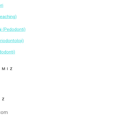
ri
leaching)
i (Pedodonti)
eriodontoloji)
dodonti)
AMIZ
İZ
.com