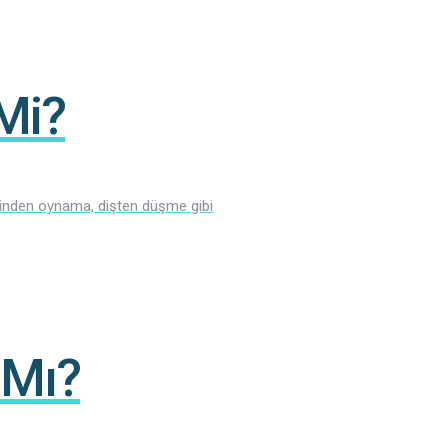
Mi?
yerinden oynama, dişten düşme gibi
 Mı?