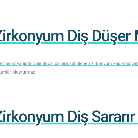
Zirkonyum Diş Düşer 
l içerikli yapıştırıcı ile doğal dişlere sabitlenen zirkonyum kaplama 
umlar oluşturmaz.
Zirkonyum Diş Sararır