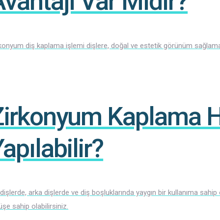
vantajı Var Mıdır?
konyum diş kaplama işlemi dişlere, doğal ve estetik görünüm sağlama
Zirkonyum Kaplama Ha
apılabilir?
dişlerde, arka dişlerde ve diş boşluklarında yaygın bir kullanıma sahip
üşe sahip olabilirsiniz.