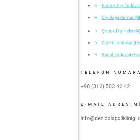
→
Estetik Diş Tedavile
→
Diş Beyazlatma (B
→
Çocuk Diş Hekimliğ
→
Diş Eti Tedavisi (P
→
Kanal Tedavisi (En
TELEFON NUMAR
+90 (312) 503 42 42
E-MAIL ADRESİM
info@denizdispoliklinigi