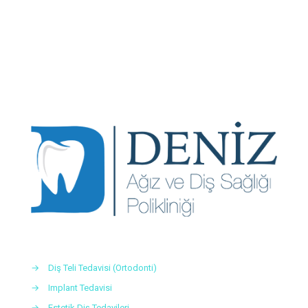
→
Diş Teli Tedavisi (Ortodonti)
→
Implant Tedavisi
→
Estetik Diş Tedavileri