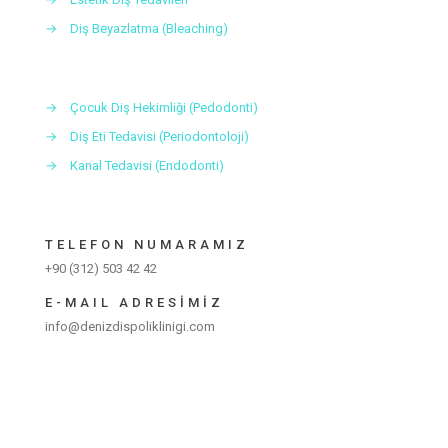
→
Diş Beyazlatma (Bleaching)
→
Çocuk Diş Hekimliği (Pedodonti)
→
Diş Eti Tedavisi (Periodontoloji)
→
Kanal Tedavisi (Endodonti)
TELEFON NUMARAMIZ
+90 (312) 503 42 42
E-MAIL ADRESİMİZ
info@denizdispoliklinigi.com